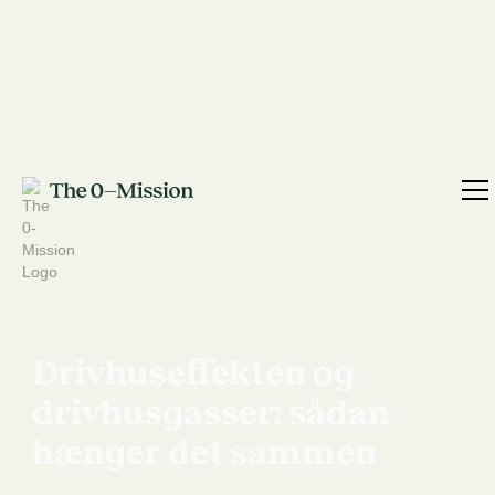
Drivhuseffekten og
drivhusgasser: sådan
hænger det sammen