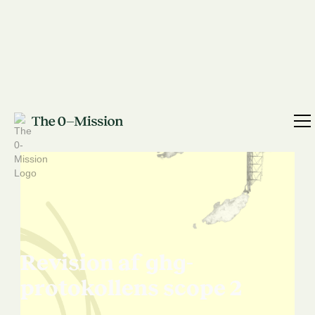
Revision af ghg-
protokollens scope 2