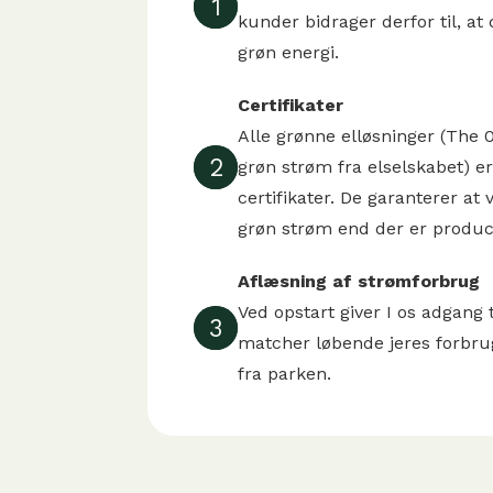
1
kunder bidrager derfor til, a
grøn energi.
Certifikater
Alle grønne elløsninger (The 0
2
grøn strøm fra elselskabet) e
certifikater. De garanterer at
grøn strøm end der er produc
Aflæsning af strømforbrug
Ved opstart giver I os adgang t
3
matcher løbende jeres forbru
fra parken.