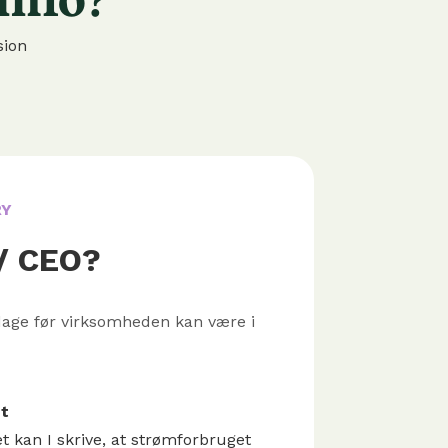
sion
RY
/ CEO?
 dage før virksomheden kan være i
t
t kan I skrive, at strømforbruget