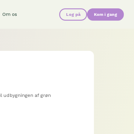
Om os
Log på
Kom i gang
il udbygningen af grøn