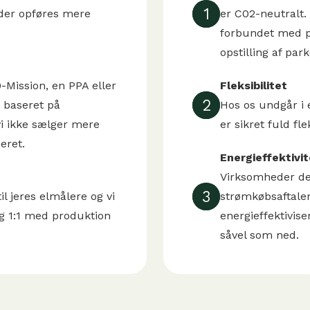
1
t der opføres mere
er C02-neutralt.
forbundet med pr
opstilling af par
-Mission, en PPA eller
Fleksibilitet
2
r baseret på
Hos os undgår i 
 vi ikke sælger mere
er sikret fuld flek
eret.
Energieffektivit
Virksomheder der
3
il jeres elmålere og vi
strømkøbsaftaler
g 1:1 med produktion
energieffektivise
såvel som ned.