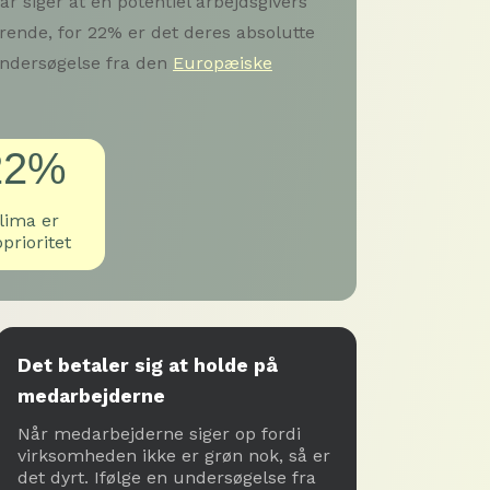
 siger at en potentiel arbejdsgivers
ende, for 22% er det deres absolutte
 undersøgelse fra den
Europæiske
22%
lima er
prioritet
Det betaler sig at holde på
medarbejderne
Når medarbejderne siger op fordi
virksomheden ikke er grøn nok, så er
det dyrt. Ifølge en undersøgelse fra