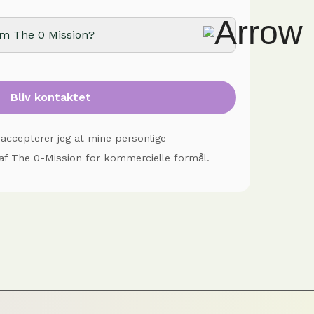
om The 0 Mission?
 accepterer jeg at mine personlige
t af The 0-Mission for kommercielle formål.