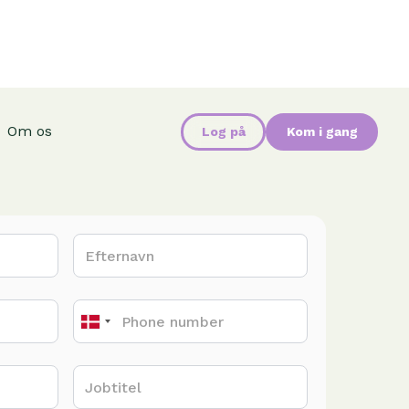
Om os
Log på
Kom i gang