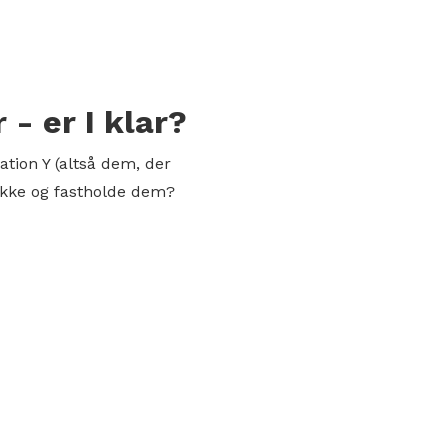
- er I klar?
tion Y (altså dem, der
række og fastholde dem?