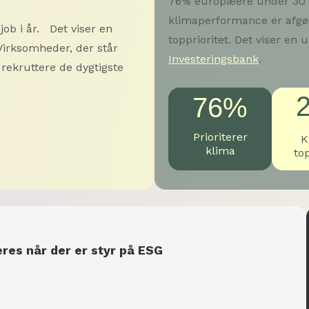
76% europæere under 30 år
klimaperformance er afgør
job i år. Det viser en
topprioritet. Det viser en
 Virksomheder, der står
Investeringsbank
.
rekruttere de dygtigste
76%
Prioriterer
K
klima
top
es når der er styr på ESG