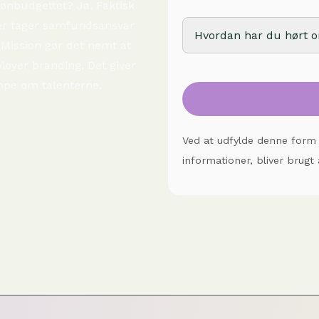
ønbudgettet? Ja. Faktisk
der tager samfundsansvar
Hvordan har du hørt 
Mission gør det nemt at
ployer branding. Det giver
mpe om talenterne.
Ved at udfylde denne form
informationer, bliver brug