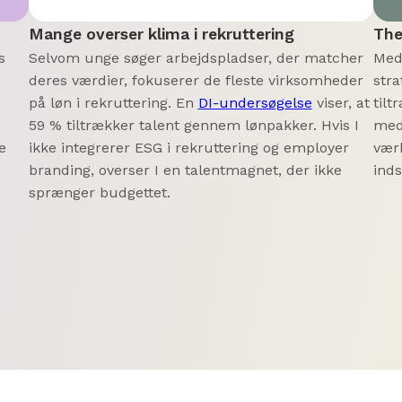
Mange overser klima i rekruttering
The
s
Selvom unge søger arbejdspladser, der matcher
Med
deres værdier, fokuserer de fleste virksomheder
stra
på løn i rekruttering. En
DI-undersøgelse
viser, at
til
59 % tiltrækker talent gennem lønpakker. Hvis I
med
e
ikke integrerer ESG i rekruttering og employer
værk
branding, overser I en talentmagnet, der ikke
inds
sprænger budgettet.