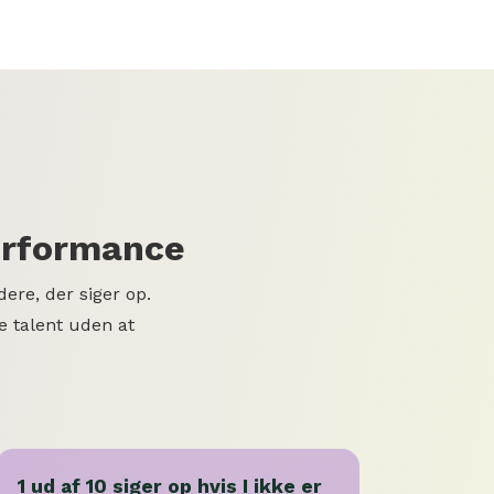
performance
dere, der siger op.
e talent uden at
1 ud af 10 siger op hvis I ikke er