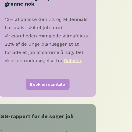
grønne nok
13% af danske Gen Z’s og Millennials
har aktivt skiftet job fordi
virksomheden manglede klimafokus.
22% af de unge planlægger at at
forlade et job af samme årsag. Det
viser en undersøgelse fra
Deloitte.
Book en samtale
SG-rapport før de søger job