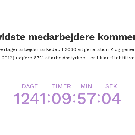
idste medarbejdere kommer 
ertager arbejdsmarkedet. I 2030 vil generation Z og genera
 2012) udgøre 67% af arbejdsstyrken - er I klar til at tilt
DAGE
TIMER
MIN
SEK
:
:
:
1241
09
57
03