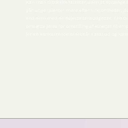
Kan man tiltrække talenter uden at sprænge l
går unge talenter mere efter virksomheder, 
end dem med de højeste lønbudgetter. The 0-
omsætte jeres for omstilling af elnettet til em
jer en konkurrencefordel når I skal ud og kæ