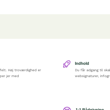
Indhold
felt. Høj troværdighed er
Du får adgang til ska
per jer med
websignaturer, infogr
1:1 Rådgivning