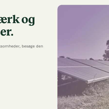
værk og
er.
ksomheder, besøge den