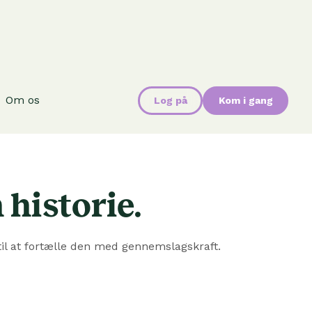
Om os
Log på
Kom i gang
historie.
til at fortælle den med gennemslagskraft.