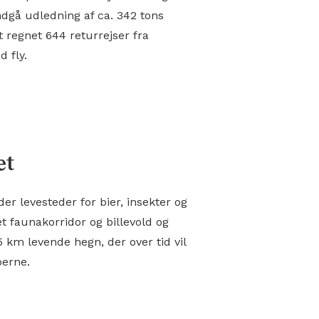
dgå udledning af ca. 342 tons
t regnet 644 returrejser fra
 fly.
et
er levesteder for bier, insekter og
t faunakorridor og billevold og
 km levende hegn, der over tid vil
oerne.