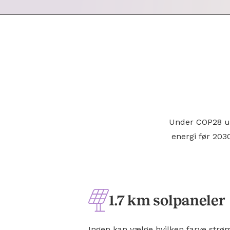
Under COP28 un
energi før 2030
1.7 km solpaneler
Ingen kan vælge hvilken farve strø