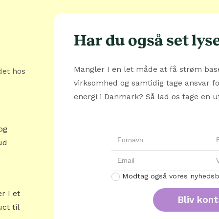
Har du også set lys
Mangler I en let måde at få strøm base
det hos
virksomhed og samtidig tage ansvar f
energi i Danmark? Så lad os tage en u
og
ud
Modtag også vores nyhedsb
r I et
t til