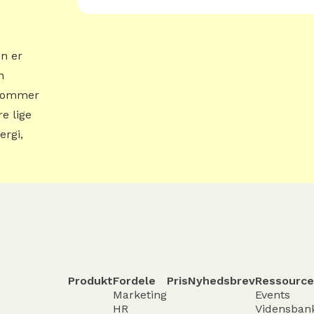
n er
n
r kommer
re lige
ergi,
Produkt
Fordele
Pris
Nyhedsbrev
Ressource
Marketing
Events
HR
Vidensban