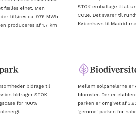
STOK emballage til at un
et fælles elnet. Men
CO2e. Det svarer til rund
 der tilføres ca. 976 MWh
København til Madrid med
men produceres af 1.7 km
 park
Biodiversit
rksomheder bidrage til
Mellem solpanelerne er d
ission bidrager STOK
blomster. Der er etablere
ingscase for 100%
parken er omgivet af 3,85
olenergi.
'gemme' parken for nab