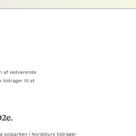
n af vedvarende
 bidrager til at
O2e.
 solparken i Norddjurs bidrager