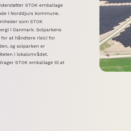
derstøtter STOK emballage
ende i Norddjurs kommune.
ksomheder som STOK
nergi i Danmark. Solparkens
or at håndtere risici for
en, og solparken er
teten i lokalområdet.
ager STOK emballage til at