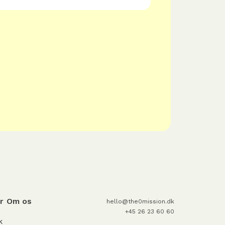
r
Om os
hello@the0mission.dk
+45 26 23 60 60
k