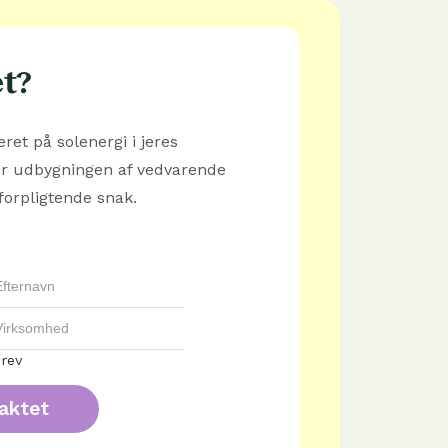
et?
ret på solenergi i jeres
or udbygningen af vedvarende
forpligtende snak.
rev