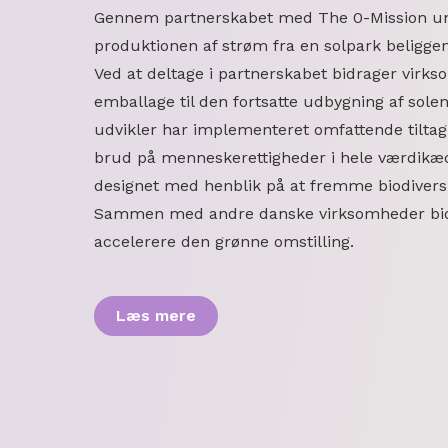
Gennem partnerskabet med The 0-Mission un
produktionen af strøm fra en solpark beligg
Ved at deltage i partnerskabet bidrager vir
emballage til den fortsatte udbygning af sole
udvikler har implementeret omfattende tiltag f
brud på menneskerettigheder i hele værdikæd
designet med henblik på at fremme biodiversi
Sammen med andre danske virksomheder bidr
accelerere den grønne omstilling.
Læs mere