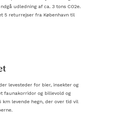
 undgå udledning af ca. 3 tons CO2e.
et 5 returrejser fra København til
et
er levesteder for bier, insekter og
t faunakorridor og billevold og
 km levende hegn, der over tid vil
oerne.