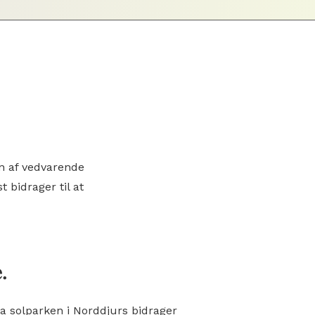
n af vedvarende
 bidrager til at
.
 solparken i Norddjurs bidrager