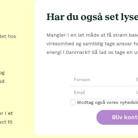
Har du også set lys
Mangler I en let måde at få strøm base
det hos
virksomhed og samtidig tage ansvar f
energi i Danmark? Så lad os tage en u
og
ud
Modtag også vores nyhedsb
r I et
t til