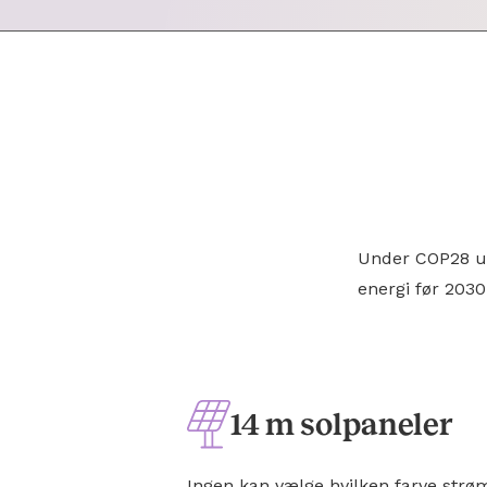
Under COP28 un
energi før 2030
14 m solpaneler
Ingen kan vælge hvilken farve strø