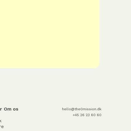
r
Om os
hello@the0mission.dk
+45 26 23 60 60
k
re