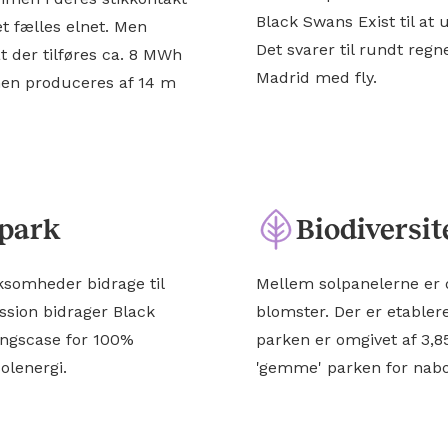
Black Swans Exist til at
et fælles elnet. Men
Det svarer til rundt regn
at der tilføres ca. 8 MWh
Madrid med fly.
mmen produceres af 14 m
 park
Biodiversit
rksomheder bidrage til
Mellem solpanelerne er d
ssion bidrager Black
blomster. Der er etablere
ningscase for 100%
parken er omgivet af 3,85
olenergi.
'gemme' parken for nab