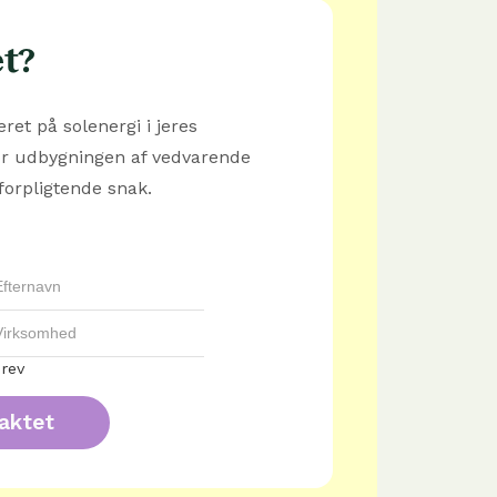
et?
ret på solenergi i jeres
or udbygningen af vedvarende
forpligtende snak.
rev