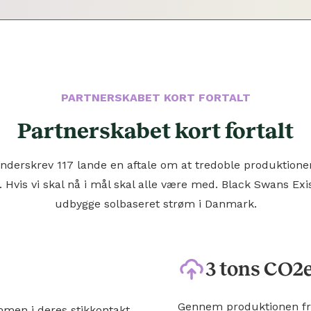
PARTNERSKABET KORT FORTALT
Partnerskabet kort fortalt
derskrev 117 lande en aftale om at tredoble produktione
. Hvis vi skal nå i mål skal alle være med. Black Swans Exist
udbygge solbaseret strøm i Danmark.
3 tons CO2e
Gennem produktionen fra
mmen i deres stikkontakt