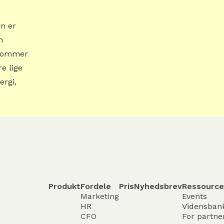
n er
n
r kommer
re lige
ergi,
Produkt
Fordele
Pris
Nyhedsbrev
Ressource
Marketing
Events
HR
Vidensban
CFO
For partne