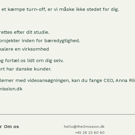
r et kæmpe turn-off, er vi måske ikke stedet for dig.
ttes efter dit studie.
rojekter inden for bæredygtighed.
skalere en virksomhed
g fortæl os lidt om dig selv.
mært har danske kunder.
roblemer med videoansøgningen, kan du fange CEO, Anna Rii
ission.dk
r
Om os
hello@the0mission.dk
+45 26 23 60 60