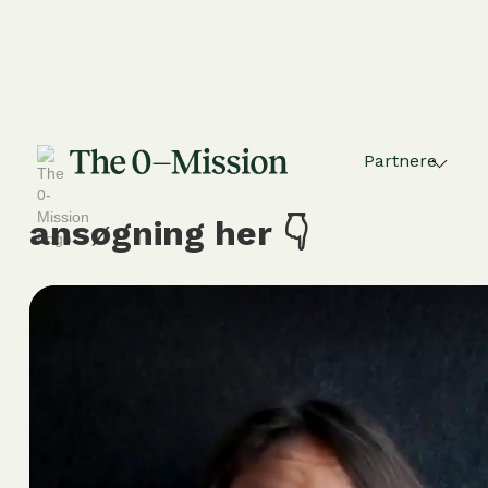
Partnere
Hør mere og send din
ansøgning her 👇