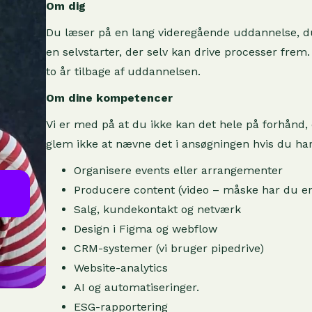
Om dig
Du læser på en lang videregående uddannelse, du
en selvstarter, der selv kan drive processer fre
to år tilbage af uddannelsen.
Om dine kompetencer
Vi er med på at du ikke kan det hele på forhånd,
glem ikke at nævne det i ansøgningen hvis du ha
Organisere events eller arrangementer
Producere content (video – måske har du en 
Salg, kundekontakt og netværk
Design i Figma og webflow
CRM-systemer (vi bruger pipedrive)
Website-analytics
AI og automatiseringer.
ESG-rapportering