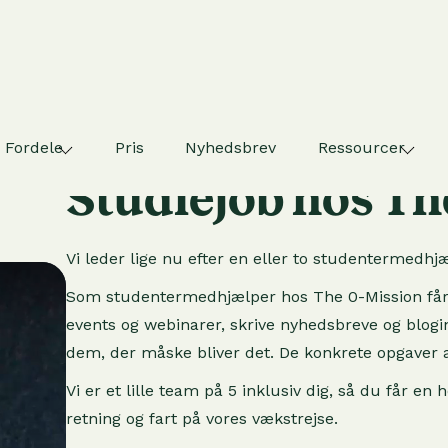
Fordele
Pris
Nyhedsbrev
Ressourcer
STUDENTERMEDARBEJDER
Studiejob hos Th
Vi leder lige nu efter en eller to studentermedhj
Som studentermedhjælper hos The 0-Mission får du
events og webinarer, skrive nyhedsbreve og blo
dem, der måske bliver det. De konkrete opgaver af
Vi er et lille team på 5 inklusiv dig, så du får en
retning og fart på vores vækstrejse.