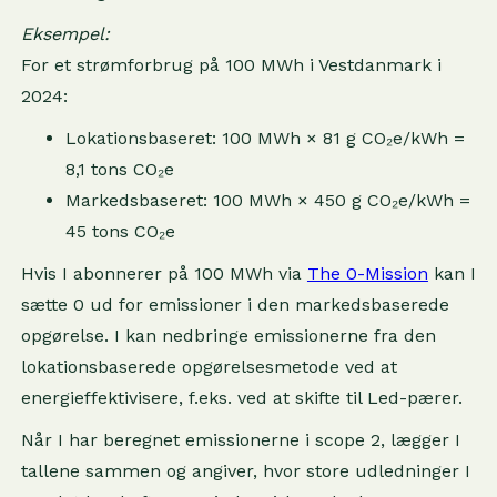
Eksempel:
For et strømforbrug på 100 MWh i Vestdanmark i
2024:
Lokationsbaseret: 100 MWh × 81 g CO₂e/kWh =
8,1 tons CO₂e
Markedsbaseret: 100 MWh × 450 g CO₂e/kWh =
45 tons CO₂e
Hvis I abonnerer på 100 MWh via
The 0-Mission
kan I
sætte 0 ud for emissioner i den markedsbaserede
opgørelse. I kan nedbringe emissionerne fra den
lokationsbaserede opgørelsesmetode ved at
energieffektivisere, f.eks. ved at skifte til Led-pærer.
Når I har beregnet emissionerne i scope 2, lægger I
tallene sammen og angiver, hvor store udledninger I