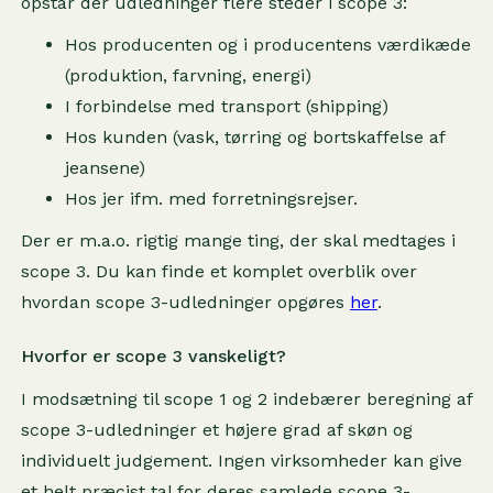
opstår der udledninger flere steder i scope 3:
Hos producenten og i producentens værdikæde
(produktion, farvning, energi)
I forbindelse med transport (shipping)
Hos kunden (vask, tørring og bortskaffelse af
jeansene)
Hos jer ifm. med forretningsrejser.
Der er m.a.o. rigtig mange ting, der skal medtages i
scope 3. Du kan finde et komplet overblik over
hvordan scope 3-udledninger opgøres
her
.
Hvorfor er scope 3 vanskeligt?
I modsætning til scope 1 og 2 indebærer beregning af
scope 3-udledninger et højere grad af skøn og
individuelt judgement. Ingen virksomheder kan give
et helt præcist tal for deres samlede scope 3-